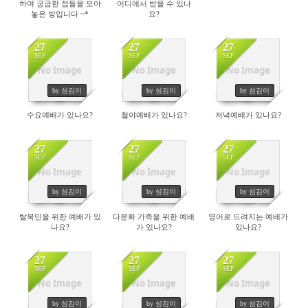
하여 궁금한 점들을 모아
어디에서 받을 수 있나
놓은 방입니다 ~*
요?
27
27
27
SEP
SEP
SEP
No Image
No Image
No Image
228
244
240
by 섬김이
by 섬김이
by 섬김이
수요예배가 있나요?
철야예배가 있나요?
저녁예배가 있나요?
27
27
27
SEP
SEP
SEP
No Image
No Image
No Image
227
279
229
by 섬김이
by 섬김이
by 섬김이
탈북민을 위한 예배가 있
다문화 가족을 위한 예배
영어로 드려지는 예배가
나요?
가 있나요?
있나요?
27
27
27
SEP
SEP
SEP
No Image
No Image
No Image
235
226
214
by 섬김이
by 섬김이
by 섬김이