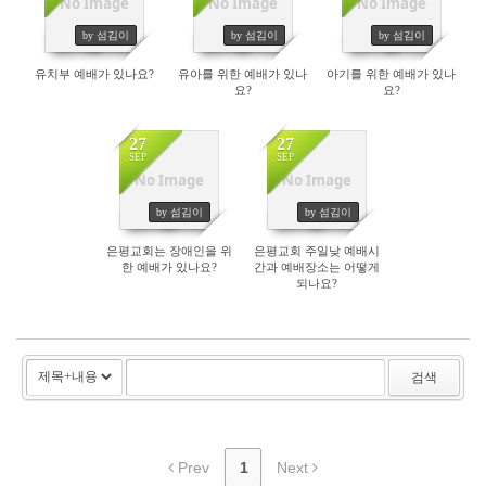
No Image
No Image
No Image
225
236
223
by 섬김이
by 섬김이
by 섬김이
유치부 예배가 있나요?
유아를 위한 예배가 있나
아기를 위한 예배가 있나
요?
요?
27
27
SEP
SEP
No Image
No Image
239
613
by 섬김이
by 섬김이
은평교회는 장애인을 위
은평교회 주일낮 예배시
한 예배가 있나요?
간과 예배장소는 어떻게
되나요?
검색
Prev
1
Next