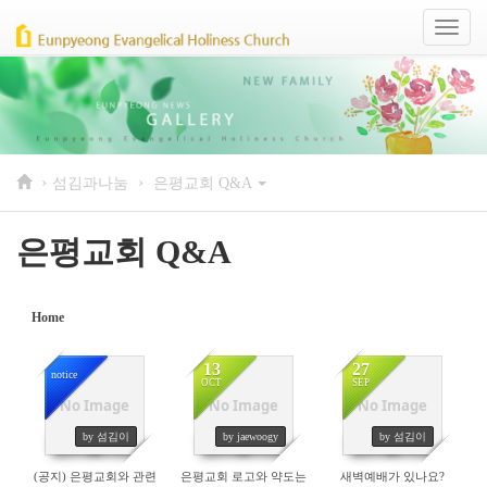
Sketchbook5, 스케치북5
Sketchbook5, 스케치북5
Toggl
naviga
›
›
섬김과나눔
은평교회 Q&A
은평교회 Q&A
Home
13
27
notice
OCT
SEP
No Image
No Image
No Image
447
230
264
by 섬김이
by jaewoogy
by 섬김이
(공지) 은평교회와 관련
은평교회 로고와 약도는
새벽예배가 있나요?