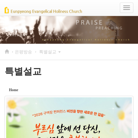
Sketchbook5, 스케치북5
Sketchbook5, 스케치북5
Toggl
naviga
›
›
은평방송
특별설교
특별설교
Home