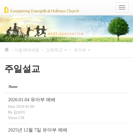
Sketchbook5, 스케치북5
Sketchbook5, 스케치북5
Toggl
naviga
›
›
›
다음세대세움
교회학교
유아부
주일설교
Home
2026.01.04 유아부 예배
Date
2026.01.06
By
김보미
Views
138
2025년 12월 7일 유아부 예배