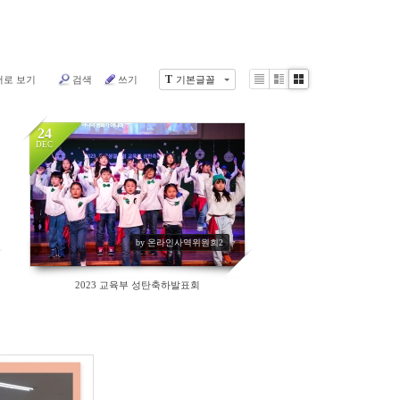
T
어로 보기
검색
쓰기
기본글꼴
List
Zine
Gallery
24
DEC
159
by 온라인사역위원회2
2023 교육부 성탄축하발표회