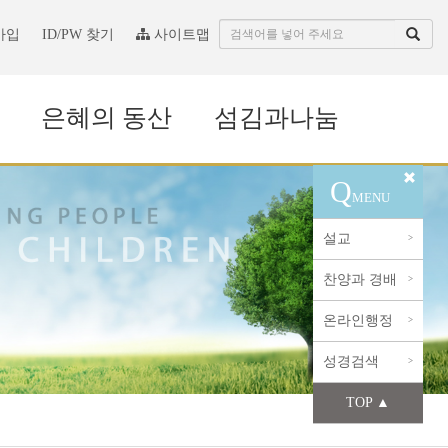
가입
ID/PW 찾기
사이트맵
은혜의 동산
섬김과나눔
Q
MENU
설교
>
찬양과 경배
>
온라인행정
>
성경검색
>
TOP ▲