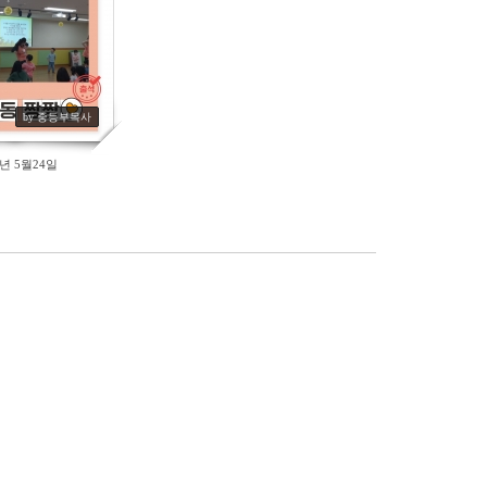
by 중등부목사
0년 5월24일