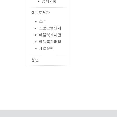
공지사항
예뜰도서관
소개
프로그램안내
예뜰북게시판
예뜰북갤러리
새로운책
청년