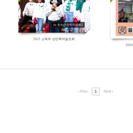
288
165
by 온라인사역위원회2
2023 교육부 성탄축하발표회
202
Prev
1
Next