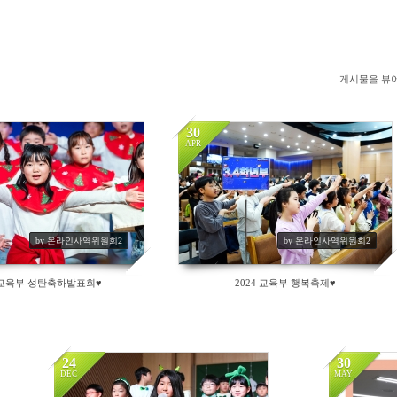
게시물을 뷰
30
APR
171
by 온라인사역위원회2
by 온라인사역위원회2
4 교육부 성탄축하발표회♥
2024 교육부 행복축제♥
24
30
DEC
MAY