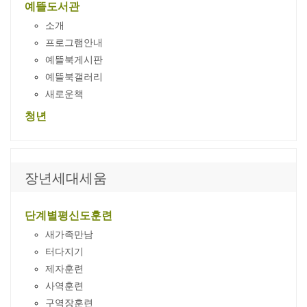
예뜰도서관
소개
프로그램안내
예뜰북게시판
예뜰북갤러리
새로운책
청년
장년세대세움
단계별평신도훈련
새가족만남
터다지기
제자훈련
사역훈련
구역장훈련