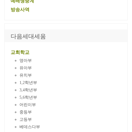
예배생중계
방송사역
다음세대세움
교회학교
영아부
유아부
유치부
1,2학년부
3,4학년부
5,6학년부
어린이부
중등부
고등부
베데스다부