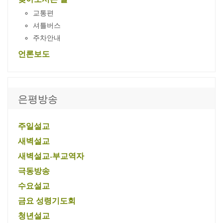
교통편
셔틀버스
주차안내
언론보도
은평방송
주일설교
새벽설교
새벽설교-부교역자
극동방송
수요설교
금요 성령기도회
청년설교