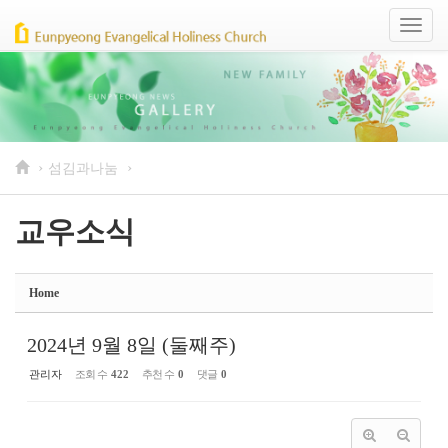
Sketchbook5, 스케치북5
Sketchbook5, 스케치북5
Toggl
naviga
›
›
섬김과나눔
교우소식
Home
2024년 9월 8일 (둘째주)
관리자
조회 수
422
추천 수
0
댓글
0