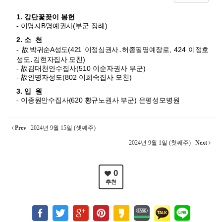
1. 강단꽃꽂이 봉헌
- 이명자
B
명예권사
(부군 장례)
2. 소
천
- 故
박귀순A성도
(421 이정심권사․허종필명예장로, 424 이정호
성도․김현자집사 모친)
-
故김대천안수집사
(510 이순자권사 부군)
-
故안명자성도
(802 이희숙집사 모친)
3. 입
원
-
이종원안수집사
(620 황규노권사 부군)
은평성모병원
Prev
2024년 9월 15일 (셋째주)
2024년 9월 1일 (첫째주)
Next
0
추천