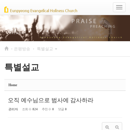
Sketchbook5, 스케치북5
Sketchbook5, 스케치북5
Toggl
naviga
›
›
은평방송
특별설교
특별설교
Home
오직 예수님으로 범사에 감사하라
관리자
조회 수
824
추천 수
0
댓글
0