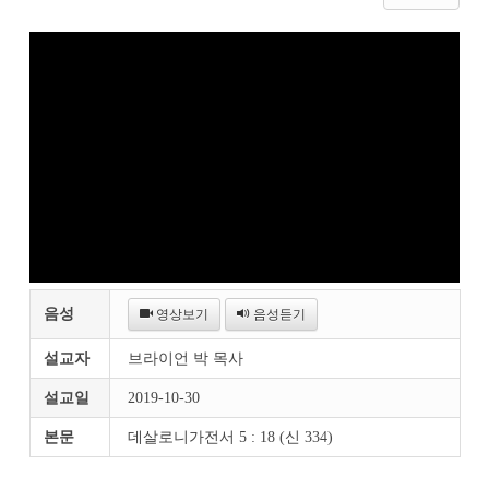
음성
영상보기
음성듣기
설교자
브라이언 박 목사
설교일
2019-10-30
본문
데살로니가전서 5 : 18 (신 334)