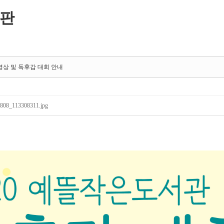
판
상 및 독후감 대회 안내
808_113308311.jpg