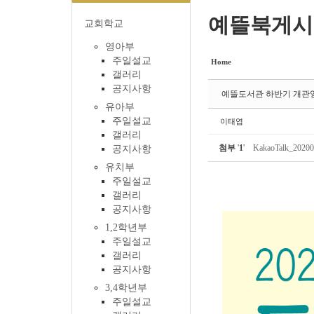
예뜰북게시
교회학교
영아부
주일설교
Home
갤러리
공지사항
예뜰도서관 하반기 개관영
유아부
주일설교
이태엽
갤러리
첨부
'
1
'
KakaoTalk_20200
공지사항
유치부
주일설교
갤러리
공지사항
1,2학년부
주일설교
갤러리
공지사항
3,4학년부
주일설교