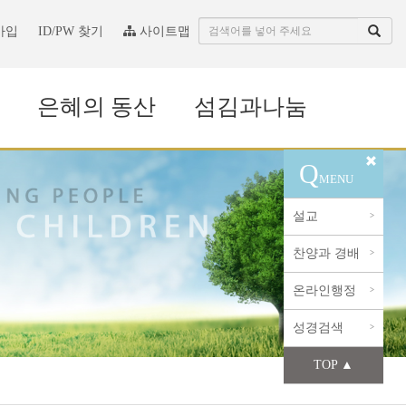
가입
ID/PW 찾기
사이트맵
은혜의 동산
섬김과나눔
Q
MENU
설교
>
찬양과 경배
>
온라인행정
>
성경검색
>
TOP ▲