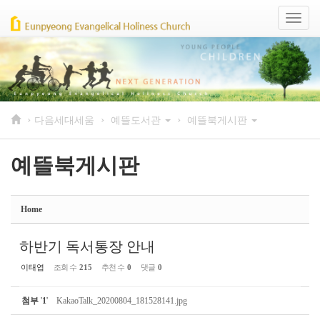
Sketchbook5, 스케치북5
Sketchbook5, 스케치북5
Toggl
naviga
›
›
›
다음세대세움
예뜰도서관
예뜰북게시판
예뜰북게시판
Home
하반기 독서통장 안내
이태엽
조회 수
215
추천 수
0
댓글
0
첨부
'
1
'
KakaoTalk_20200804_181528141.jpg