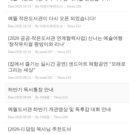
Date
2020.10.23
By
어린이부전도사
Views
228
예뜰 작은도서관이 다시 오픈 되었습니다!
Date
2020.10.18
By
어린이부전도사
Views
212
[2020 공공-작은도서관 연계협력사업] 신나는 예술여행
'창작뮤지컬 똥방이와 리나'
Date
2020.10.10
By
nissi1207
Views
221
[집에서 즐기는 실시간 공연] 샌드아트 체험공연 "모래로
그리는 세상"
Date
2020.08.22
By
nissi1207
Views
214
하반기 독서통장 안내
Date
2020.08.09
By
이태엽
Views
215
예뜰도서관 하반기 개관영상 및 독후감 대회 안내
Date
2020.08.09
By
이태엽
Views
204
[2020-1] 담임 목사님 추천도서