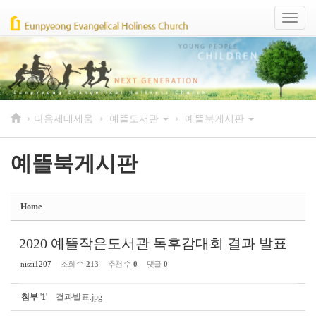
Sketchbook5, 스케치북5
Sketchbook5, 스케치북5
Toggl
naviga
›
›
›
다음세대세움
예뜰도서관
예뜰북게시판
예뜰북게시판
Home
2020 예뜰작은도서관 독후감대회 결과 발표
nissi1207
조회 수
213
추천 수
0
댓글
0
첨부
'
1
'
결과발표.jpg