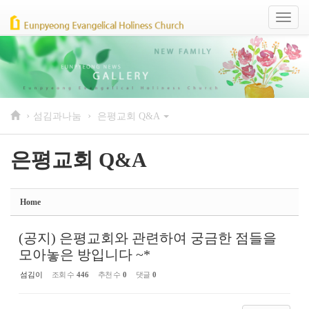
Sketchbook5, 스케치북5
Sketchbook5, 스케치북5
Toggl
naviga
›
›
섬김과나눔
은평교회 Q&A
은평교회 Q&A
Home
(공지) 은평교회와 관련하여 궁금한 점들을
모아놓은 방입니다 ~*
섬김이
조회 수
446
추천 수
0
댓글
0