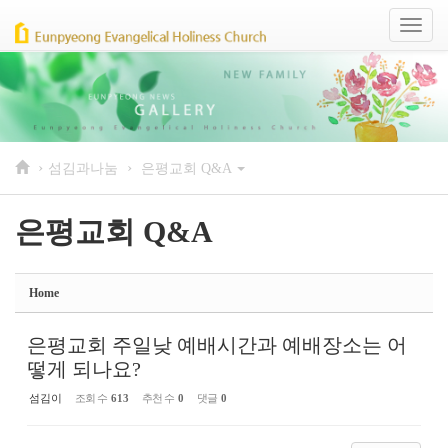
Sketchbook5, 스케치북5
Sketchbook5, 스케치북5
Toggl
naviga
›
›
섬김과나눔
은평교회 Q&A
은평교회 Q&A
Home
은평교회 주일낮 예배시간과 예배장소는 어
떻게 되나요?
섬김이
조회 수
613
추천 수
0
댓글
0