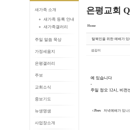
은평교회 Q
새가족 소개
새가족 등록 안내
Home
새가족갤러리
탈북민을 위한 예배가 있
주일 말씀 묵상
섬김이
가정세움지
은평갤러리
주보
예 있습니다
-
교회소식
주일 정오 12시, 비
중보기도
Prev
저녁예배가 있나
뉴생명샘
사업장소개