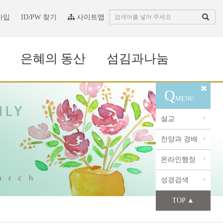
가입
ID/PW 찾기
사이트맵
은혜의 동산
섬김과나눔
Q
MENU
설교
>
찬양과 경배
>
온라인행정
>
성경검색
>
TOP ▲