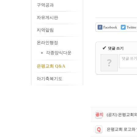
구역공과
자유게시판
Facebook
Twitter
지역알림
온라인행정
✔
댓글 쓰기
각종양식다운
?
댓글 쓰기
은평교회 Q&A
아기축복기도
공지
(공지) 은평교회
Q
은평교회 로고와 