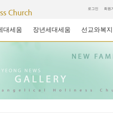
로그인
회원
세대세움
장년세대세움
선교와복지